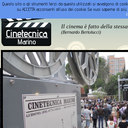
Questo sito o gli strumenti terzi da questo utilizzati si avvalgono di cooki
Home
Prodotti
Produzioni
su ACCETTA acconsenti all'uso dei cookie. Se vuoi saperne di più o
P
Il cinema è fatto della stess
Cinetecnica
(Bernardo Bertolucci)
Marino