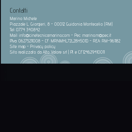
Contatti
Marino Michele
Piazzale L. Giorgieri, 8 - 00012 Guidonia Montecelio (RM)
Tel: 0774 340842
Mail:
info@cinetecnicamarino.com
- Pec:
marino.m@pec.it
P.Iva: 06275211008 - CF: MRNMHL72L28H501D - REA: RM-961182
Site map
-
Privacy policy
Sito realizzato da
Alto Valore srl
| P.I. e C.F. 124629410011