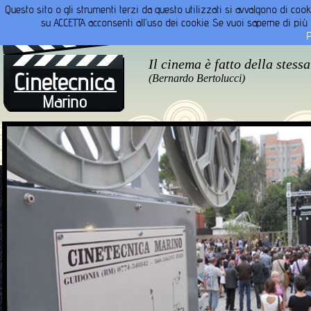
Questo sito o gli strumenti terzi da questo utilizzati si avvalgono di cooki
Home
Prodotti
Produzioni
su ACCETTA acconsenti all'uso dei cookie. Se vuoi saperne di più o
P
Il cinema è fatto della stess
Cinetecnica
(Bernardo Bertolucci)
Marino