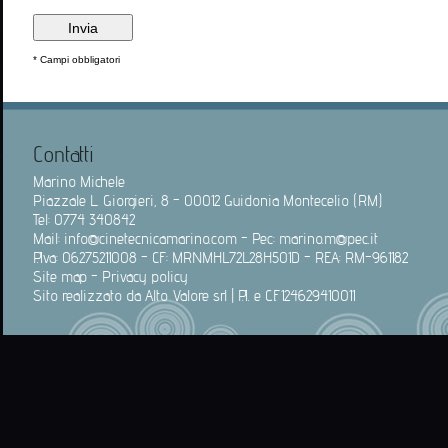
* Campi obbligatori
Contatti
Marino Michele
Piazzale L. Giorgieri, 8 - 00012 Guidonia Montecelio (RM)
Tel: 0774 340842
Mail:
info@cinetecnicamarino.com
- Pec:
marino.m@pec.it
P.Iva: 06275211008 - CF: MRNMHL72L28H501D - REA: RM-961182
Site map
-
Privacy policy
Sito realizzato da
Alto Valore srl
| P.I. e C.F. 124629410011